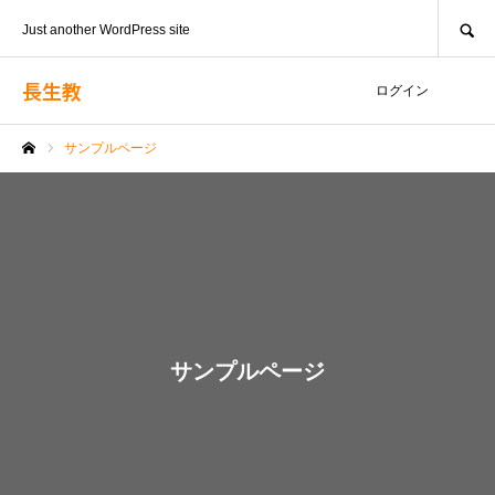
SEARCH
Just another WordPress site
長生教
ログイン
サンプルページ
ホーム
サンプルページ